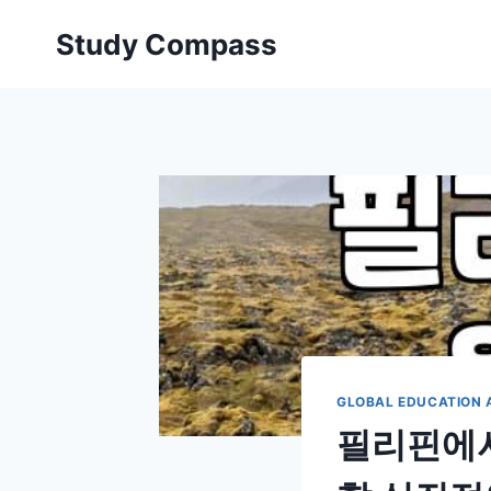
Skip
Study Compass
to
content
GLOBAL EDUCATION 
필리핀에서