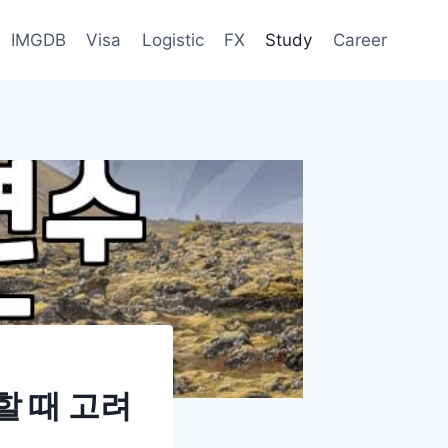
IMGDB
Visa
Logistic
FX
Study
Career
할 때 고려