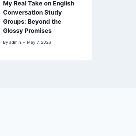
My Real Take on English
Navigat
Conversation Study
Minefie
Groups: Beyond the
Look at
Glossy Promises
Develo
By
admin
May 7, 2026
By
admin