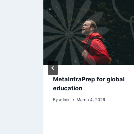
ut Study
MetaInfraPrep for global
– It’s
education
Than I
By
admin
March 4, 2026