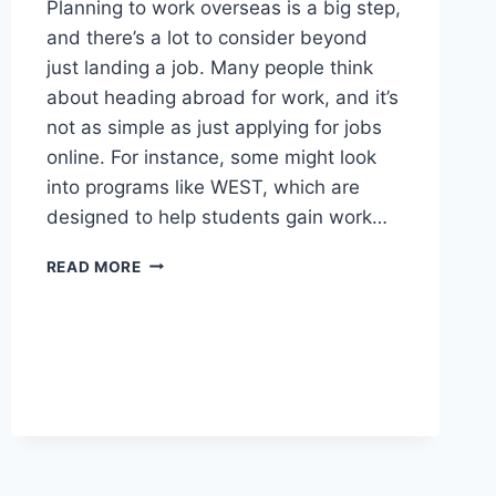
Planning to work overseas is a big step,
and there’s a lot to consider beyond
just landing a job. Many people think
about heading abroad for work, and it’s
not as simple as just applying for jobs
online. For instance, some might look
into programs like WEST, which are
designed to help students gain work…
THINKING
READ MORE
ABOUT
WORKING
ABROAD?
WHAT
TO
KNOW
BEFORE
YOU
GO