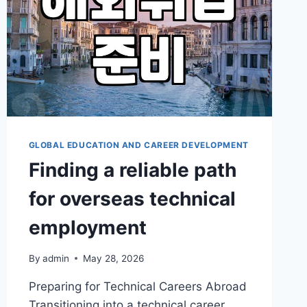
GLOBAL EDUCATION AND CAREER DEVELOPMENT
Finding a reliable path
for overseas technical
employment
By
admin
May 28, 2026
Preparing for Technical Careers Abroad
Transitioning into a technical career