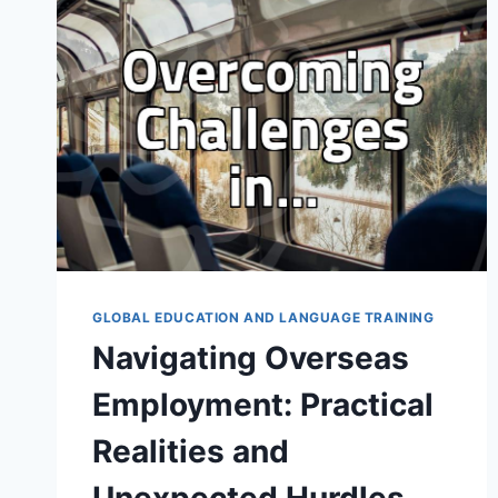
취
업
준
비
대
신
확
인
해
볼
현
실
적
인
GLOBAL EDUCATION AND LANGUAGE TRAINING
루
Navigating Overseas
트
들
Employment: Practical
Realities and
Unexpected Hurdles