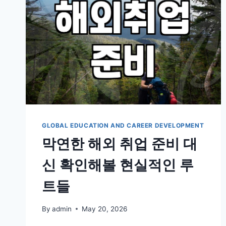
비
할
때
고
려
해
야
할
현
실
적
인
GLOBAL EDUCATION AND CAREER DEVELOPMENT
준
막연한 해외 취업 준비 대
비
사
신 확인해볼 현실적인 루
항
트들
By
admin
May 20, 2026