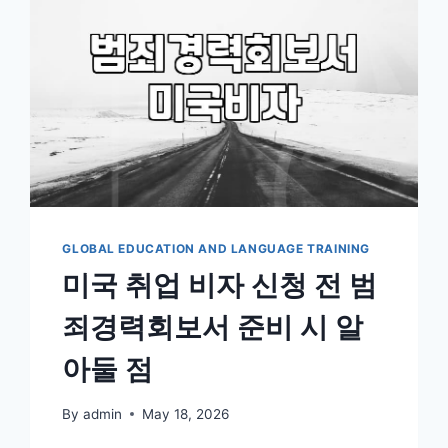
을
준
비
할
때
알
아
야
할
현
실
GLOBAL EDUCATION AND LANGUAGE TRAINING
적
인
미국 취업 비자 신청 전 범
절
차
죄경력회보서 준비 시 알
아둘 점
By
admin
May 18, 2026