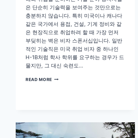
은 단순히 기술력을 보여주는 것만으로는
충분하지 않습니다. 특히 미국이나 캐나다
같은 국가에서 용접, 건설, 기계 정비와 같
은 현장직으로 취업하려 할 때 가장 먼저
부딪히는 벽은 비자 스폰서십입니다. 일반
적인 기술직은 미국 취업 비자 중 하나인
H-1B처럼 학사 학위를 요구하는 경우가 드
물지만, 그 대신 숙련도…
기
READ MORE
술
직
으
로
해
외
취
업
준