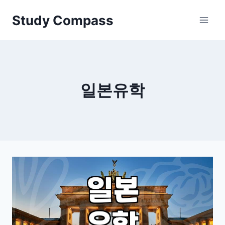
Skip
Study Compass
to
content
일본유학