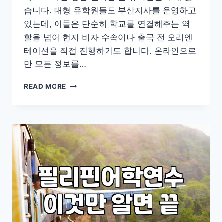
습니다. 대형 유학원들도 부산지사를 운영하고
있는데, 이들은 단순히 학교를 연결해주는 역
할을 넘어 현지 비자 수속이나 출국 전 오리엔
테이션을 직접 진행하기도 합니다. 온라인으로
만 모든 정보를…
부
READ MORE
산
에
서
어
학
연
수
준
비
할
때
고
려