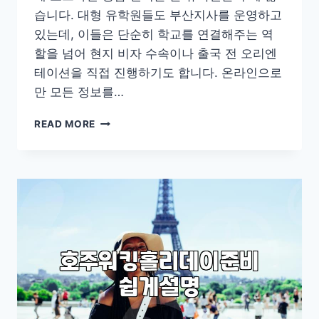
습니다. 대형 유학원들도 부산지사를 운영하고
있는데, 이들은 단순히 학교를 연결해주는 역
할을 넘어 현지 비자 수속이나 출국 전 오리엔
테이션을 직접 진행하기도 합니다. 온라인으로
만 모든 정보를…
부
READ MORE
산
에
서
어
학
연
수
준
비
할
때
고
려