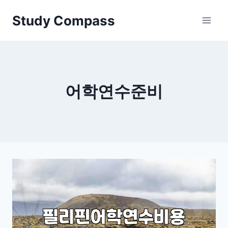
Skip
Study Compass
to
content
어학연수준비